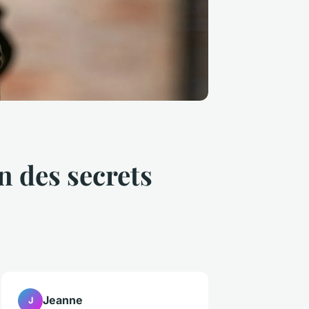
 des secrets
Jeanne
J